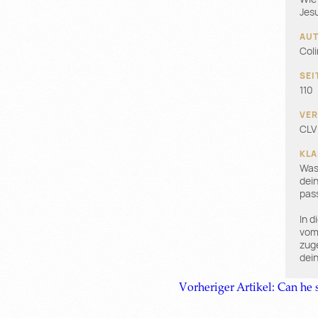
Jes
Col
110
CLV
Was
dein
pass
In 
vom
zug
dei
Vorheriger Artikel: Can he