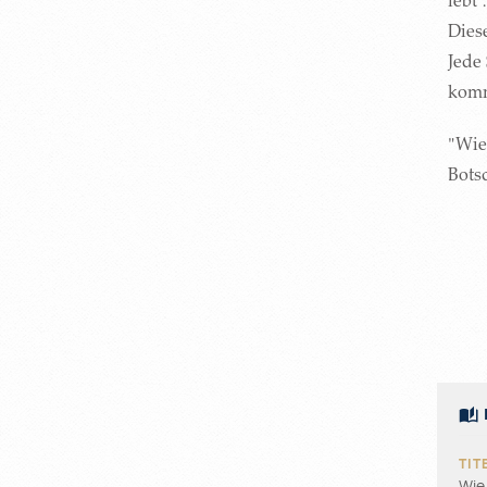
lebt
Diese
Jede 
komm
"Wie
Bots
Wie