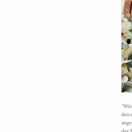
"Wie
den 
ange
des 