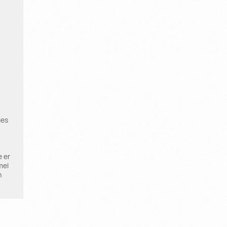
ies
e er
mel
h