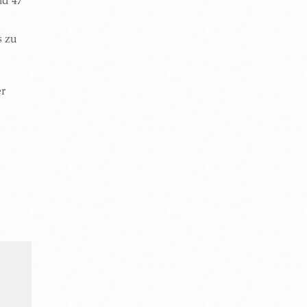
nd 47
s zu
er