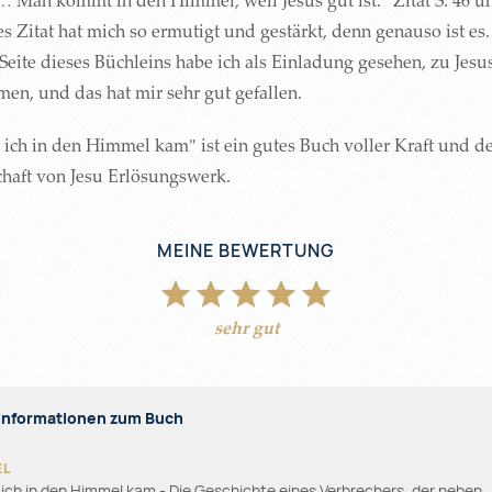
 … Man kommt in den Himmel, weil Jesus gut ist." Zitat S. 46 u
s Zitat hat mich so ermutigt und gestärkt, denn genauso ist es.
Seite dieses Büchleins habe ich als Einladung gesehen, zu Jesu
en, und das hat mir sehr gut gefallen.
 ich in den Himmel kam" ist ein gutes Buch voller Kraft und d
chaft von Jesu Erlösungswerk.
MEINE BEWERTUNG
sehr gut
Informationen zum Buch
 ich in den Himmel kam - Die Geschichte eines Verbrechers, der neben