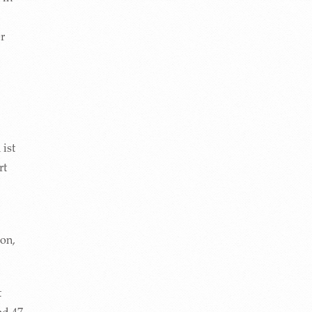
r
ist
rt
von,
t