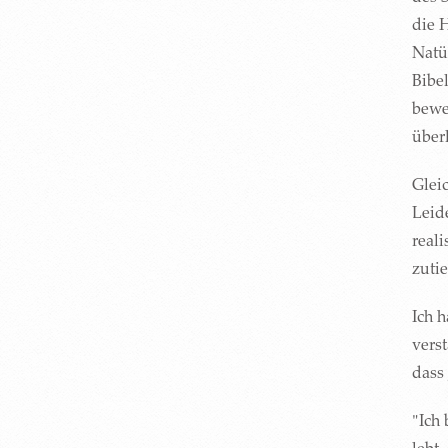
die H
Natür
Bibe
bewe
überl
Glei
Leid
reali
zuti
Ich h
vers
dass
"Ich