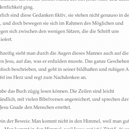
errlichkeit ging.
lich sind diese Gedanken fiktiv, sie stehen nicht genauso in de
l, und doch bewegen sie sich im Rahmen des Möglichen und
gen sich zwischen den wenigen Sätzen, die die Schrift uns
iefert.
chzeitig sieht man durch die Augen dieses Mannes auch auf die
en Jesu, auf das, was er erdulden musste. Das ganze Geschehen 
stisch beschrieben, und geht in seiner bildhaften und ruhigen A
efst ins Herz und regt zum Nachdenken an.
abe das Buch zügig lesen können. Die Zeilen sind leicht
tändlich, mit vielen Bibelversen angereichert, und sprechen da
 Jesu Gnade den Menschen errettet.
 bin der Beweis: Man kommt nicht in den Himmel, weil man gu