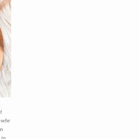
f
 sehr
en
 in