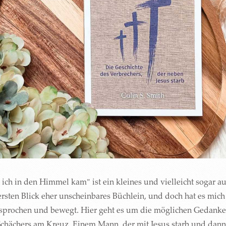
 ich in den Himmel kam" ist ein kleines und vielleicht sogar au
ersten Blick eher unscheinbares Büchlein, und doch hat es mich
sprochen und bewegt. Hier geht es um die möglichen Gedank
Schächers am Kreuz. Einem Mann, der mit Jesus starb und dann